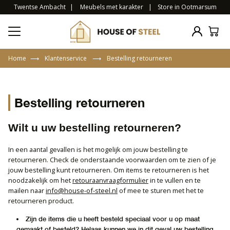
Twentse Ambacht
|
Meubels met karakter
|
Store in Ootmarsum
Home
⟶
Klantenservice
⟶
Bestelling retourneren
Bestelling retourneren
Wilt u uw bestelling retourneren?
In een aantal gevallen is het mogelijk om jouw bestelling te
retourneren. Check de onderstaande voorwaarden om te zien of je
jouw bestelling kunt retourneren. Om items te retourneren is het
noodzakelijk om het
retouraanvraagformulier
in te vullen en te
mailen naar
info@house-of-steel.nl
of mee te sturen met het te
retourneren product.
Zijn de items die u heeft besteld speciaal voor u op maat
gemaakt of besteld? Helaas kunnen we in dit geval uw bestelling