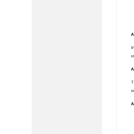
A
I
v
A
T
v
A