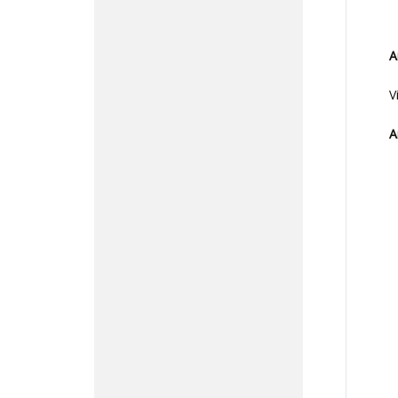
A
V
A