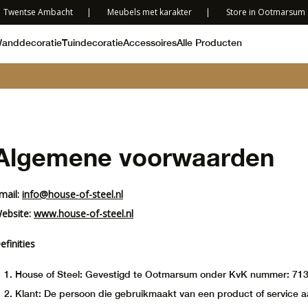
Twentse Ambacht
|
Meubels met karakter
|
Store in Ootmarsum
anddecoratie
Tuindecoratie
Accessoires
Alle Producten
Algemene voorwaarden
mail:
info@house-of-steel.nl
ebsite:
www.house-of-steel.nl
efinities
House of Steel: Gevestigd te Ootmarsum onder KvK nummer: 71
Klant: De persoon die gebruikmaakt van een product of service 