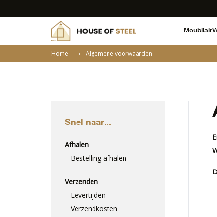
Meubilair
W
Home
⟶
Algemene voorwaarden
Snel naar...
E
Afhalen
W
Bestelling afhalen
D
Verzenden
Levertijden
Verzendkosten