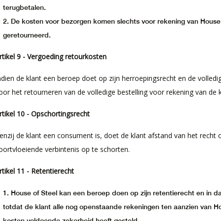
terugbetalen.
De kosten voor bezorgen komen slechts voor rekening van House o
geretourneerd.
rtikel 9 - Vergoeding retourkosten
ndien de klant een beroep doet op zijn herroepingsrecht en de volledi
oor het retourneren van de volledige bestelling voor rekening van de 
rtikel 10 - Opschortingsrecht
enzij de klant een consument is, doet de klant afstand van het rech
oortvloeiende verbintenis op te schorten.
rtikel 11 - Retentierecht
House of Steel kan een beroep doen op zijn retentierecht en in d
totdat de klant alle nog openstaande rekeningen ten aanzien van Hou
kosten voldoende zekerheid heeft gesteld.