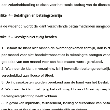
een zekerheidstelling te eisen voor het totale bedrag van de dienst
rtikel 4 - Betalingen en betalingstermijn
ia de webshop wordt de klant verschillende betaalmethoden aangebo
rtikel 5 - Gevolgen niet tijdig betalen
Betaalt de klant niet binnen de overeengekomen termijn, dan is H
per maand voor niet-handelstransacties in rekening te brengen vanaf
gedeelte van een maand voor een hele maand wordt gerekend.
Wanneer de klant in verzuim is, is hij bovendien buitengerechtel
verschuldigd aan House of Steel.
De incassokosten worden berekend aan de hand van het Besluit v
Wanneer de klant niet tijdig betaalt, mag House of Steel zijn verp
betalingsverplichting heeft voldaan.
In geval van liquidatie, faillissement, beslag of surseance van bet
van House of Steel op de klant onmiddellijk opeisbaar.