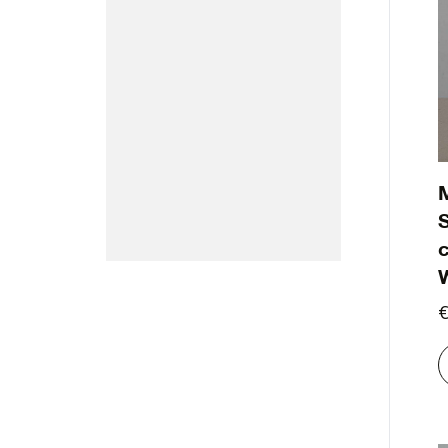
S
c
€