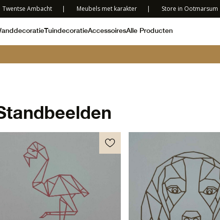
Twentse Ambacht
|
Meubels met karakter
|
Store in Ootmarsum
anddecoratie
Tuindecoratie
Accessoires
Alle Producten
Standbeelden