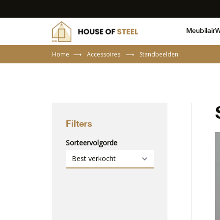
Meubilair
W
Home
⟶
Accessoires
⟶
Standbeelden
Filters
Sorteervolgorde