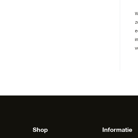
W
z
e
i
v
Shop
Informatie