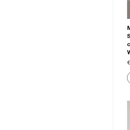
S
c
€