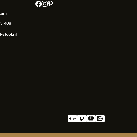
sum
53 408
-steel.nl