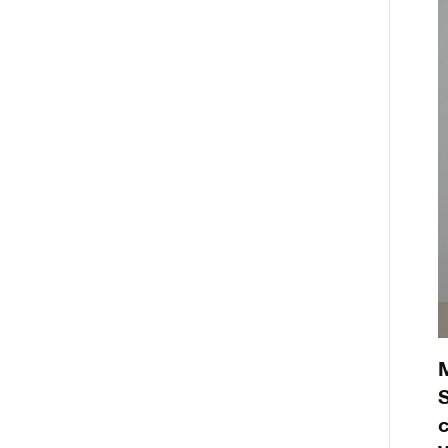
M
S
c