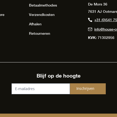
De Mors 36
Betaalmethodes
7631 AJ Ootmar
ore
Verzendkosten
+31 (0)541 7
Afhalen
info@house-of
Retourneren
KVK:
71302956
Blijf op de hoogte
Inschrijven