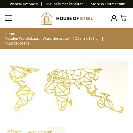
Twentse Ambacht
|
Meubels met karakter
|
Store in Ootmarsum
Home
⟶
Metalen Wereldkaart - Wanddecoratie | 125 cm x 121 cm |
Muurdecoratie