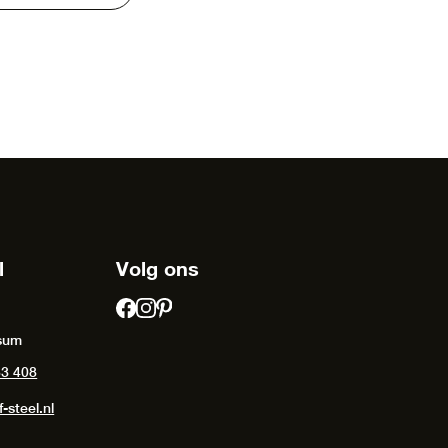
l
Volg ons
sum
53 408
-steel.nl