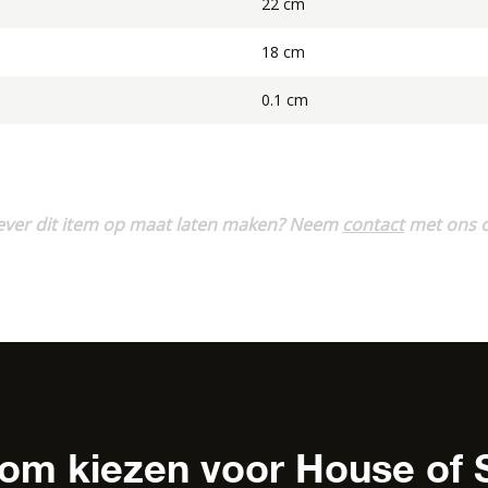
22 cm
18 cm
0.1 cm
ever dit item op maat laten maken? Neem
contact
met ons o
m kiezen voor House of 