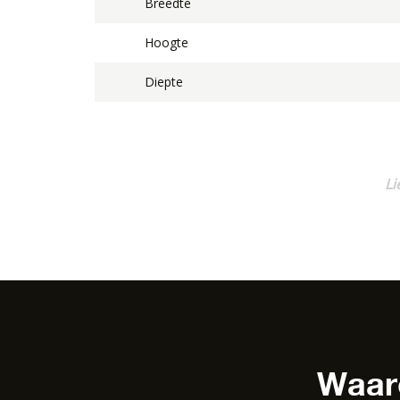
Breedte
Hoogte
Diepte
Li
Waaro