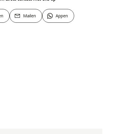
en
Mailen
Appen