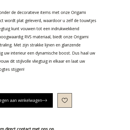
onder de decoratieve items met onze Origami
uct wordt plat geleverd, waardoor u zelf de touwtjes
iegtuig kunt vouwen tot een indrukwekkend
oogwaardig RVS materiaal, biedt onze Origami
straling. Met zijn strakke lijnen en glanzende
tuig uw interieur een dynamische boost. Dus haal uw
vouw dit stijlvolle vliegtuig in elkaar en laat uw
ogtes stijgen!
egen aan winkelwagen
m direct contact met ons op