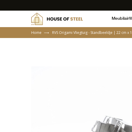
Meubilair
W
Home
⟶
RVS Origami Vliegtuig - Standbeeldje | 22 cm x