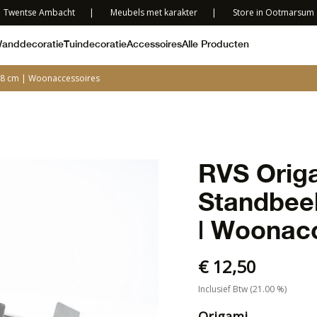
Twentse Ambacht
|
Meubels met karakter
|
Store in Ootmarsum
anddecoratie
Tuindecoratie
Accessoires
Alle Producten
 18 cm | Woonaccessoires
RVS Origa
Standbeel
| Woonac
€ 12,50
Inclusief Btw (21.00 %)
Origami