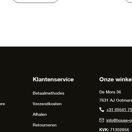
Klantenservice
Onze winke
De Mors 36
Betaalmethodes
7631 AJ Ootmar
ore
Verzendkosten
+31 (0)541 7
Afhalen
info@house-of
Retourneren
KVK:
71302956