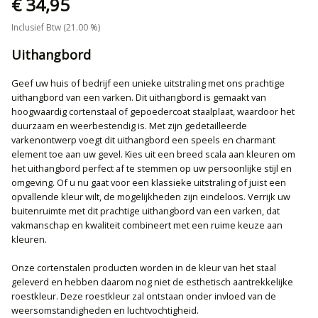
€ 34,95
Inclusief Btw (21.00 %)
Uithangbord
Geef uw huis of bedrijf een unieke uitstraling met ons prachtige
uithangbord van een varken. Dit uithangbord is gemaakt van
hoogwaardig cortenstaal of gepoedercoat staalplaat, waardoor het
duurzaam en weerbestendig is. Met zijn gedetailleerde
varkenontwerp voegt dit uithangbord een speels en charmant
element toe aan uw gevel. Kies uit een breed scala aan kleuren om
het uithangbord perfect af te stemmen op uw persoonlijke stijl en
omgeving. Of u nu gaat voor een klassieke uitstraling of juist een
opvallende kleur wilt, de mogelijkheden zijn eindeloos. Verrijk uw
buitenruimte met dit prachtige uithangbord van een varken, dat
vakmanschap en kwaliteit combineert met een ruime keuze aan
kleuren.
Onze cortenstalen producten worden in de kleur van het staal
geleverd en hebben daarom nog niet de esthetisch aantrekkelijke
roestkleur. Deze roestkleur zal ontstaan onder invloed van de
weersomstandigheden en luchtvochtigheid.