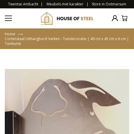
Twentse Ambacht
|
Meubels met karakter
|
Store in Ootmarsum
Home
⟶
Cortenstaal Uithangbord Varken - Tuindecoratie | 49 cm x 45 cm x 6 cm |
Tuinkunst