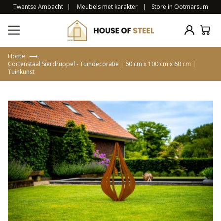
Twentse Ambacht
|
Meubels met karakter
|
Store in Ootmarsum
Home
⟶
Cortenstaal Sierdruppel - Tuindecoratie | 60 cm x 100 cm x 60 cm |
Tuinkunst